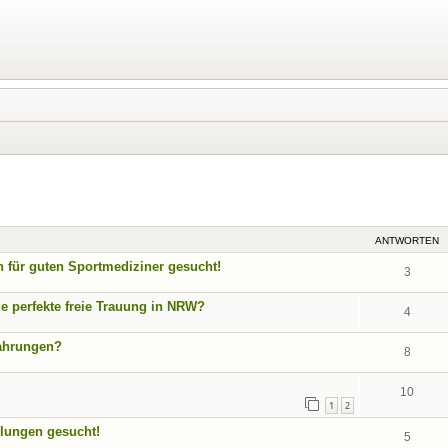
eiterte Suche
ANTWORTEN
n für guten Sportmediziner gesucht!
3
ie perfekte freie Trauung in NRW?
4
fahrungen?
8
10
1
2
lungen gesucht!
5