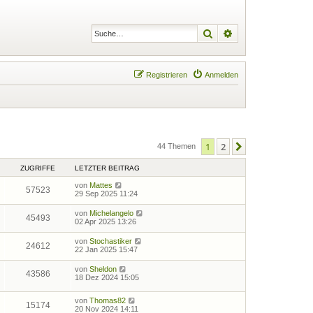
Suche
Erweiterte Suche
Registrieren
Anmelden
1
2
Nächste
44 Themen
ZUGRIFFE
LETZTER BEITRAG
von
Mattes
57523
29 Sep 2025 11:24
von
Michelangelo
45493
02 Apr 2025 13:26
von
Stochastiker
24612
22 Jan 2025 15:47
von
Sheldon
43586
18 Dez 2024 15:05
von
Thomas82
15174
20 Nov 2024 14:11