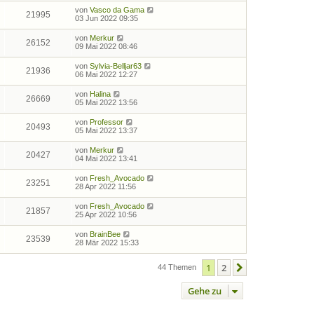
von
Vasco da Gama
21995
03 Jun 2022 09:35
von
Merkur
26152
09 Mai 2022 08:46
von
Sylvia-Belljar63
21936
06 Mai 2022 12:27
von
Halina
26669
05 Mai 2022 13:56
von
Professor
20493
05 Mai 2022 13:37
von
Merkur
20427
04 Mai 2022 13:41
von
Fresh_Avocado
23251
28 Apr 2022 11:56
von
Fresh_Avocado
21857
25 Apr 2022 10:56
von
BrainBee
23539
28 Mär 2022 15:33
1
2
Nächste
44 Themen
Gehe zu