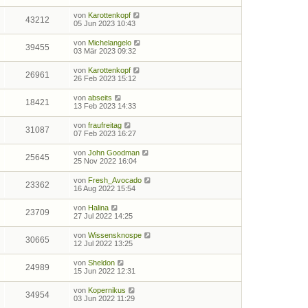
von
Karottenkopf
43212
05 Jun 2023 10:43
von
Michelangelo
39455
03 Mär 2023 09:32
von
Karottenkopf
26961
26 Feb 2023 15:12
von
abseits
18421
13 Feb 2023 14:33
von
fraufreitag
31087
07 Feb 2023 16:27
von
John Goodman
25645
25 Nov 2022 16:04
von
Fresh_Avocado
23362
16 Aug 2022 15:54
von
Halina
23709
27 Jul 2022 14:25
von
Wissensknospe
30665
12 Jul 2022 13:25
von
Sheldon
24989
15 Jun 2022 12:31
von
Kopernikus
34954
03 Jun 2022 11:29