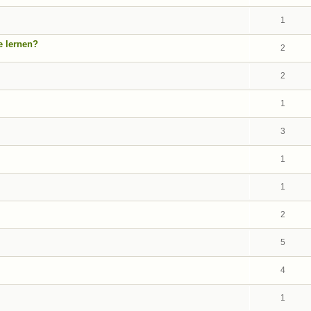
1
e lernen?
2
2
1
3
1
1
2
5
4
1