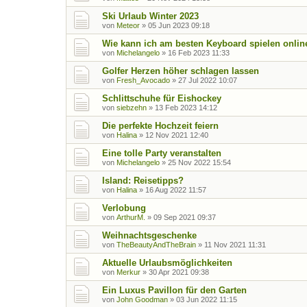
Ski Urlaub Winter 2023
von
Meteor
»
05 Jun 2023 09:18
Wie kann ich am besten Keyboard spielen onlin
von
Michelangelo
»
16 Feb 2023 11:33
Golfer Herzen höher schlagen lassen
von
Fresh_Avocado
»
27 Jul 2022 10:07
Schlittschuhe für Eishockey
von
siebzehn
»
13 Feb 2023 14:12
Die perfekte Hochzeit feiern
von
Halina
»
12 Nov 2021 12:40
Eine tolle Party veranstalten
von
Michelangelo
»
25 Nov 2022 15:54
Island: Reisetipps?
von
Halina
»
16 Aug 2022 11:57
Verlobung
von
ArthurM.
»
09 Sep 2021 09:37
Weihnachtsgeschenke
von
TheBeautyAndTheBrain
»
11 Nov 2021 11:31
Aktuelle Urlaubsmöglichkeiten
von
Merkur
»
30 Apr 2021 09:38
Ein Luxus Pavillon für den Garten
von
John Goodman
»
03 Jun 2022 11:15