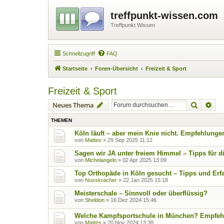
treffpunkt-wissen.com
Treffpunkt Wissen
Schnellzugriff
FAQ
Startseite
Foren-Übersicht
Freizeit & Sport
Freizeit & Sport
Suche
Erw
Neues Thema
THEMEN
Köln läuft – aber mein Knie nicht. Empfehlunge
von
Mattes
»
29 Sep 2025 11:12
Sagen wir JA unter freiem Himmel – Tipps für d
von
Michelangelo
»
02 Apr 2025 13:09
Top Orthopäde in Köln gesucht – Tipps und Er
von
Nusskracher
»
22 Jan 2025 15:18
Meisterschale – Sinnvoll oder überflüssig?
von
Sheldon
»
16 Dez 2024 15:46
Welche Kampfsportschule in München? Empfeh
von
Mattes
»
20 Nov 2024 13:38