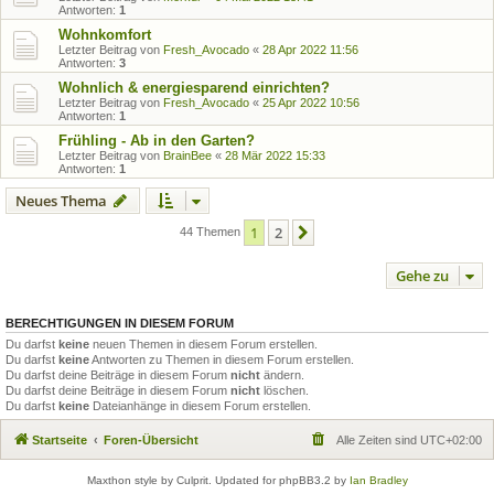
Antworten:
1
Wohnkomfort
Letzter Beitrag von
Fresh_Avocado
«
28 Apr 2022 11:56
Antworten:
3
Wohnlich & energiesparend einrichten?
Letzter Beitrag von
Fresh_Avocado
«
25 Apr 2022 10:56
Antworten:
1
Frühling - Ab in den Garten?
Letzter Beitrag von
BrainBee
«
28 Mär 2022 15:33
Antworten:
1
Neues Thema
1
2
Nächste
44 Themen
Gehe zu
BERECHTIGUNGEN IN DIESEM FORUM
Du darfst
keine
neuen Themen in diesem Forum erstellen.
Du darfst
keine
Antworten zu Themen in diesem Forum erstellen.
Du darfst deine Beiträge in diesem Forum
nicht
ändern.
Du darfst deine Beiträge in diesem Forum
nicht
löschen.
Du darfst
keine
Dateianhänge in diesem Forum erstellen.
Startseite
Foren-Übersicht
Alle Zeiten sind
UTC+02:00
Maxthon style by Culprit. Updated for phpBB3.2 by
Ian Bradley