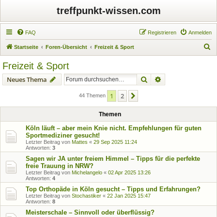
treffpunkt-wissen.com
FAQ
Registrieren
Anmelden
S
Startseite
Foren-Übersicht
Freizeit & Sport
u
Freizeit & Sport
c
Suche
Erweiterte Suche
Neues Thema
h
e
1
2
Nächste
44 Themen
Themen
Köln läuft – aber mein Knie nicht. Empfehlungen für guten
Sportmediziner gesucht!
Letzter Beitrag von
Mattes
«
29 Sep 2025 11:24
Antworten:
3
Sagen wir JA unter freiem Himmel – Tipps für die perfekte
freie Trauung in NRW?
Letzter Beitrag von
Michelangelo
«
02 Apr 2025 13:26
Antworten:
4
Top Orthopäde in Köln gesucht – Tipps und Erfahrungen?
Letzter Beitrag von
Stochastiker
«
22 Jan 2025 15:47
Antworten:
8
Meisterschale – Sinnvoll oder überflüssig?