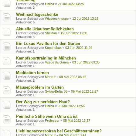
Letzter Beitrag von
Halina
«
27 Jul 2022 14:25
Antworten:
2
Weihnachtsgeschenke
Letzter Beitrag von
Wissensknospe
«
12 Jul 2022 13:25
Antworten:
5
Aktuelle Urlaubsmöglichkeiten
Letzter Beitrag von
Sheldon
«
15 Jun 2022 12:31
Antworten:
4
Ein Luxus Pavillon für den Garten
Letzter Beitrag von
Kopernikus
«
03 Jun 2022 11:29
Antworten:
1
Kampfsporttraining in München
Letzter Beitrag von
Vasco da Gama
«
03 Jun 2022 09:35
Antworten:
1
Meditation lernen
Letzter Beitrag von
Merkur
«
09 Mai 2022 08:46
Antworten:
2
Mäuseproblem im Garten
Letzter Beitrag von
Sylvia-Belljar63
«
06 Mai 2022 12:27
Antworten:
1
Der Weg zur perfekten Haut?
Letzter Beitrag von
Halina
«
05 Mai 2022 13:56
Antworten:
1
Peinliche Stille wenn Oma da ist
Letzter Beitrag von
Professor
«
05 Mai 2022 13:37
Antworten:
1
Lieblingsaccessoires bei Geschäftsterminen?
Letzter Beitrag von
Merkur
«
04 Mai 2022 13:41