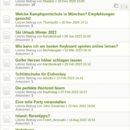
Letzter Beitrag von
Sheldon
«
18 Dez 2024 15:05
Antworten:
10
1
2
Welche Kampfsportschule in München? Empfehlungen
gesucht!
Letzter Beitrag von
Thomas82
«
20 Nov 2024 14:11
Antworten:
5
Ski Urlaub Winter 2023
Letzter Beitrag von
Karottenkopf
«
05 Jun 2023 10:43
Antworten:
1
Wie kann ich am besten Keyboard spielen online lernen?
Letzter Beitrag von
Michelangelo
«
03 Mär 2023 09:32
Antworten:
2
Golfer Herzen höher schlagen lassen
Letzter Beitrag von
Karottenkopf
«
26 Feb 2023 15:12
Antworten:
2
Schlittschuhe für Eishockey
Letzter Beitrag von
abseits
«
13 Feb 2023 14:33
Antworten:
1
Die perfekte Hochzeit feiern
Letzter Beitrag von
fraufreitag
«
07 Feb 2023 16:27
Antworten:
3
Eine tolle Party veranstalten
Letzter Beitrag von
John Goodman
«
25 Nov 2022 16:04
Antworten:
1
Island: Reisetipps?
Letzter Beitrag von
Fresh_Avocado
«
16 Aug 2022 15:54
Antworten:
1
Verlobung