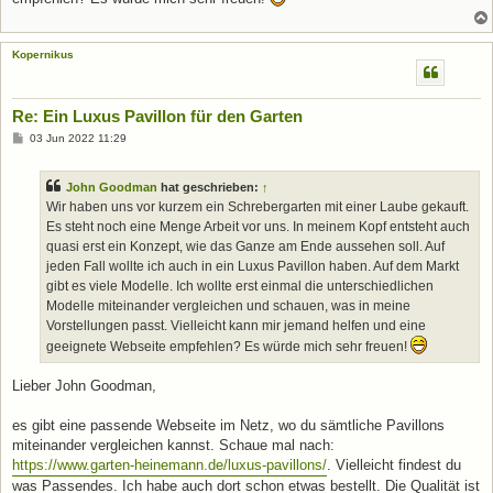
Kopernikus
Re: Ein Luxus Pavillon für den Garten
B
03 Jun 2022 11:29
e
i
t
John Goodman
hat geschrieben:
↑
r
a
Wir haben uns vor kurzem ein Schrebergarten mit einer Laube gekauft.
g
Es steht noch eine Menge Arbeit vor uns. In meinem Kopf entsteht auch
quasi erst ein Konzept, wie das Ganze am Ende aussehen soll. Auf
jeden Fall wollte ich auch in ein Luxus Pavillon haben. Auf dem Markt
gibt es viele Modelle. Ich wollte erst einmal die unterschiedlichen
Modelle miteinander vergleichen und schauen, was in meine
Vorstellungen passt. Vielleicht kann mir jemand helfen und eine
geeignete Webseite empfehlen? Es würde mich sehr freuen!
Lieber John Goodman,
es gibt eine passende Webseite im Netz, wo du sämtliche Pavillons
miteinander vergleichen kannst. Schaue mal nach:
https://www.garten-heinemann.de/luxus-pavillons/
. Vielleicht findest du
was Passendes. Ich habe auch dort schon etwas bestellt. Die Qualität ist