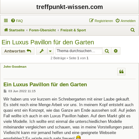
treffpunkt-wissen.com
FAQ
Registrieren
Anmelden
S
Startseite
Foren-Übersicht
Freizeit & Sport
u
Ein Luxus Pavillon für den Garten
c
Suche
Erweiterte
Antworten
h
2 Beiträge • Seite
1
von
1
e
John Goodman
Ein Luxus Pavillon für den Garten
B
03 Jun 2022 11:15
e
i
Wir haben uns vor kurzem ein Schrebergarten mit einer Laube gekauft.
t
Es steht noch eine Menge Arbeit vor uns. In meinem Kopf entsteht auch
r
a
quasi erst ein Konzept, wie das Ganze am Ende aussehen soll. Auf jeden
g
Fall wollte ich auch in ein Luxus Pavillon haben. Auf dem Markt gibt es
viele Modelle. Ich wollte erst einmal die unterschiedlichen Modelle
miteinander vergleichen und schauen, was in meine Vorstellungen passt.
Vielleicht kann mir jemand helfen und eine geeignete Webseite
empfehlen? Es würde mich sehr freuen!