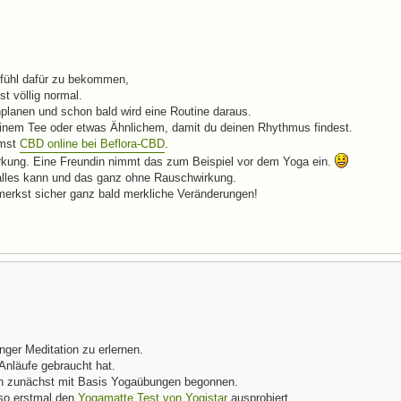
efühl dafür zu bekommen,
t völlig normal.
nplanen und schon bald wird eine Routine daraus.
 einem Tee oder etwas Ähnlichem, damit du deinen Rhythmus findest.
mmst
CBD online bei Beflora-CBD
.
irkung. Eine Freundin nimmt das zum Beispiel vor dem Yoga ein.
l alles kann und das ganz ohne Rauschwirkung.
emerkst sicher ganz bald merkliche Veränderungen!
änger Meditation zu erlernen.
Anläufe gebraucht hat.
ch zunächst mit Basis Yogaübungen begonnen.
lso erstmal den
Yogamatte Test von Yogistar
ausprobiert.