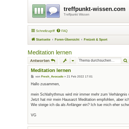
treffpunkt-wissen.com
Treffpunkt Wissen
Schnellzugriff
FAQ
Startseite
Foren-Übersicht
Freizeit & Sport
Meditation lernen
Antworten
Meditation lernen
B
von
Fresh_Avocado
»
21 Feb 2022 17:01
e
i
Hallo zusammen,
t
r
a
mein Schlafrythmus wird mir immer mehr zum Verhängnis
g
Jetzt hat mir mein Hausarzt Meditation empfohlen, aber ic
Wie steige ich da als Anfänger ein? Ich tue mich eher schw
VG