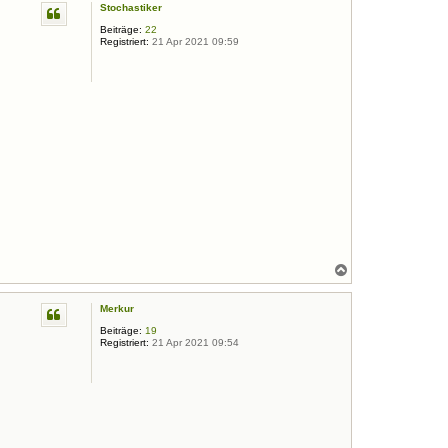
Stochastiker
h
o
Beiträge:
22
b
Registriert:
21 Apr 2021 09:59
e
n
N
a
c
Merkur
h
o
Beiträge:
19
b
Registriert:
21 Apr 2021 09:54
e
n