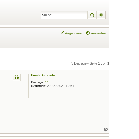
Suche
Erweiterte Suche
Registrieren
Anmelden
3 Beiträge • Seite
1
von
1
Fresh_Avocado
Beiträge:
14
Registriert:
27 Apr 2021 12:51
N
a
c