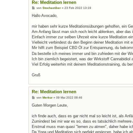
Re: Meditation lernen
B
von
Stochastiker
»
23 Feb 2022 13:19
e
i
Hallo Avocado,
t
r
a
mir haben sehr kurze Meditationsübungen geholfen, ein G
g
Am Anfang lässt man sich noch leicht ablenken, aber das is
Einfach immer zur selben Uhrzeit eine kurze Meditation ei
Vielleicht verbindest du den Beginn deiner Meditation mit
Mir hilft zum Beispiel CBD Öl zur Entspannung, du beko
Da bestelle ich meines immer und bin zufrieden mit der W
Ich bin ziemlich begeistert, was der Wirkstoff Cannabidio
Viel Erfolg weiterhin mit deinem Meditationstraining, du b
Gruß
Re: Meditation lernen
B
von
Merkur
»
09 Mai 2022 08:46
e
i
Guten Morgen Leute,
t
r
a
ich finde auch, dass es gar nicht mal so leicht ist, als Anf
g
Zumindest bei mir war es so, dass es tatsächlich mehrere 
Erstmal muss man quasi "lernen zu atmen", daher habe i
Da Yoga und Meditation sich perfekt ergänzen, habe ich a