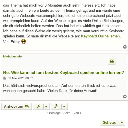
das Thema hat mich vor 3 Monaten auch sehr interessiert. Ich habe
damals auch mehrere Leute zu dem Thema gefragt und mir wurde eine
sehr gute Webseite weiterempfohlen, die ich dir entsprechend jetzt auch
weiterempfehlen kann. Auf der Webseite gibt es viele Online Schulungen,
die dir sicherlich helfen werden. Das hat bei mir wirklich gut funktioniert.
Ich habe auf diese Weise ein wenig gelernt, wie man vernünftig Keyboard
spielen kann. Schaue dir mal die Webseite an:
Keyboard Online lernen
.
Viel Erfolg
Michelangelo
Re: Wie kann ich am besten Keyboard spielen online lernen?
B
03 Mär 2023 09:32
e
i
Das hört sich vielversprechend an. Auf den ersten Blick ist es etwas,
t
wonach ich gesucht habe. Vielen Dank für deine Antwort!
r
a
g
Antworten
3 Beiträge • Seite
1
von
1
Gehe zu