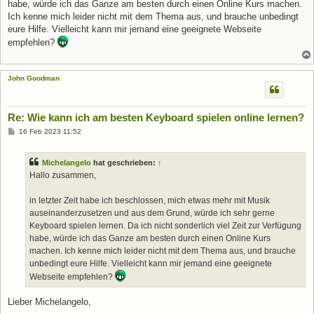
habe, würde ich das Ganze am besten durch einen Online Kurs machen.
Ich kenne mich leider nicht mit dem Thema aus, und brauche unbedingt
eure Hilfe. Vielleicht kann mir jemand eine geeignete Webseite
empfehlen?
John Goodman
Re: Wie kann ich am besten Keyboard spielen online lernen?
B
16 Feb 2023 11:52
e
i
t
Michelangelo
hat geschrieben:
↑
r
a
Hallo zusammen,
g
in letzter Zeit habe ich beschlossen, mich etwas mehr mit Musik
auseinanderzusetzen und aus dem Grund, würde ich sehr gerne
Keyboard spielen lernen. Da ich nicht sonderlich viel Zeit zur Verfügung
habe, würde ich das Ganze am besten durch einen Online Kurs
machen. Ich kenne mich leider nicht mit dem Thema aus, und brauche
unbedingt eure Hilfe. Vielleicht kann mir jemand eine geeignete
Webseite empfehlen?
Lieber Michelangelo,