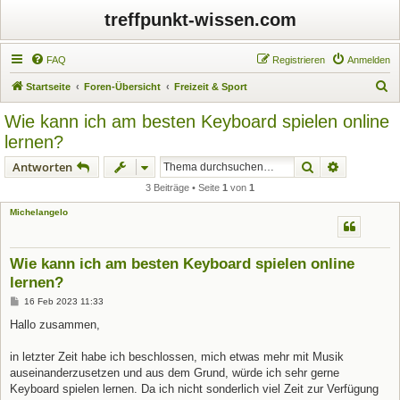
treffpunkt-wissen.com
FAQ
Registrieren
Anmelden
S
Startseite
Foren-Übersicht
Freizeit & Sport
u
Wie kann ich am besten Keyboard spielen online
c
lernen?
h
Suche
Erweiterte
Antworten
e
3 Beiträge • Seite
1
von
1
Michelangelo
Wie kann ich am besten Keyboard spielen online
lernen?
B
16 Feb 2023 11:33
e
i
Hallo zusammen,
t
r
a
in letzter Zeit habe ich beschlossen, mich etwas mehr mit Musik
g
auseinanderzusetzen und aus dem Grund, würde ich sehr gerne
Keyboard spielen lernen. Da ich nicht sonderlich viel Zeit zur Verfügung