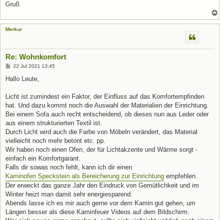
Gruß
Merkur
Re: Wohnkomfort
B
22 Jul 2021 13:45
e
i
Hallo Leute,
t
r
a
Licht ist zumindest ein Faktor, der Einfluss auf das Komfortempfinden
g
hat. Und dazu kommt noch die Auswahl der Materialien der Einrichtung.
Bei einem Sofa auch recht entscheidend, ob dieses nun aus Leder oder
aus einem strukturierten Textil ist.
Durch Licht wird auch die Farbe von Möbeln verändert, das Material
vielleicht noch mehr betont etc. pp.
Wir haben noch einen Ofen, der für Lichtakzente und Wärme sorgt -
einfach ein Komfortgarant.
Falls dir sowas noch fehlt, kann ich dir einen
Kaminofen Speckstein als Bereicherung zur Einrichtung
empfehlen.
Der erweckt das ganze Jahr den Eindruck von Gemütlichkeit und im
Winter heizt man damit sehr energiesparend.
Abends lasse ich es mir auch gerne vor dem Kamin gut gehen, um
Längen besser als diese Kaminfeuer Videos auf dem Bildschirm.