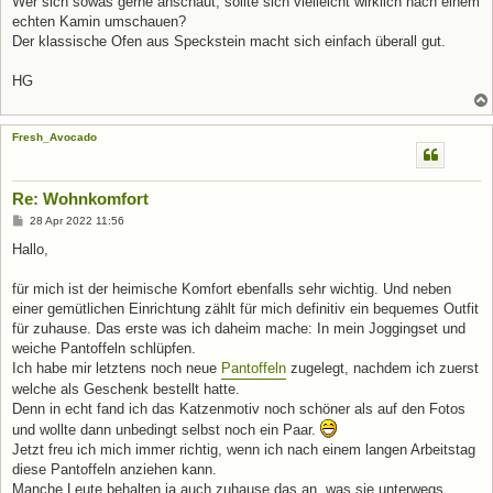
Wer sich sowas gerne anschaut, sollte sich vielleicht wirklich nach einem
echten Kamin umschauen?
Der klassische Ofen aus Speckstein macht sich einfach überall gut.
HG
Fresh_Avocado
Re: Wohnkomfort
B
28 Apr 2022 11:56
e
i
Hallo,
t
r
a
für mich ist der heimische Komfort ebenfalls sehr wichtig. Und neben
g
einer gemütlichen Einrichtung zählt für mich definitiv ein bequemes Outfit
für zuhause. Das erste was ich daheim mache: In mein Joggingset und
weiche Pantoffeln schlüpfen.
Ich habe mir letztens noch neue
Pantoffeln
zugelegt, nachdem ich zuerst
welche als Geschenk bestellt hatte.
Denn in echt fand ich das Katzenmotiv noch schöner als auf den Fotos
und wollte dann unbedingt selbst noch ein Paar.
Jetzt freu ich mich immer richtig, wenn ich nach einem langen Arbeitstag
diese Pantoffeln anziehen kann.
Manche Leute behalten ja auch zuhause das an, was sie unterwegs