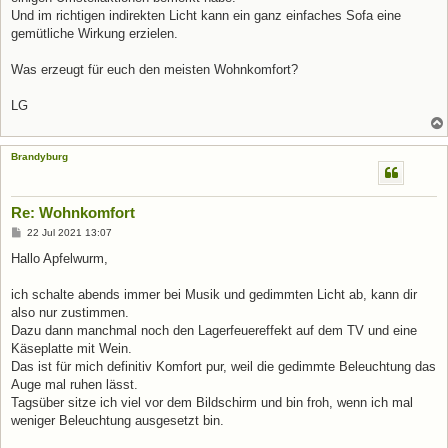
Und im richtigen indirekten Licht kann ein ganz einfaches Sofa eine
gemütliche Wirkung erzielen.
Was erzeugt für euch den meisten Wohnkomfort?
LG
Brandyburg
Re: Wohnkomfort
B
22 Jul 2021 13:07
e
i
Hallo Apfelwurm,
t
r
a
ich schalte abends immer bei Musik und gedimmten Licht ab, kann dir
g
also nur zustimmen.
Dazu dann manchmal noch den Lagerfeuereffekt auf dem TV und eine
Käseplatte mit Wein.
Das ist für mich definitiv Komfort pur, weil die gedimmte Beleuchtung das
Auge mal ruhen lässt.
Tagsüber sitze ich viel vor dem Bildschirm und bin froh, wenn ich mal
weniger Beleuchtung ausgesetzt bin.