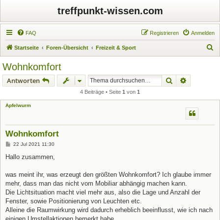
treffpunkt-wissen.com
FAQ
Registrieren
Anmelden
S
Startseite
Foren-Übersicht
Freizeit & Sport
u
Wohnkomfort
c
Suche
Erweiterte
Antworten
h
4 Beiträge • Seite
1
von
1
e
Apfelwurm
Wohnkomfort
B
22 Jul 2021 11:30
e
i
Hallo zusammen,
t
r
a
was meint ihr, was erzeugt den größten Wohnkomfort? Ich glaube immer
g
mehr, dass man das nicht vom Mobiliar abhängig machen kann.
Die Lichtsituation macht viel mehr aus, also die Lage und Anzahl der
Fenster, sowie Positionierung von Leuchten etc.
Alleine die Raumwirkung wird dadurch erheblich beeinflusst, wie ich nach
einigen Umstellaktionen bemerkt habe.