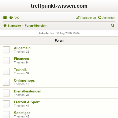
treffpunkt-wissen.com
FAQ
Registrieren
Anmelden
S
Startseite
Foren-Übersicht
u
Aktuelle Zeit: 08 Aug 2026 19:04
c
Forum
h
Allgemein
e
Themen:
32
Finanzen
Themen:
8
Technik
Themen:
32
Onlineshops
Themen:
19
Dienstleistungen
Themen:
37
Freizeit & Sport
Themen:
44
Sonstiges
Themen:
48