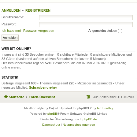
ANMELDEN
•
REGISTRIEREN
Benutzername:
Passwort:
Ich habe mein Passwort vergessen
Angemeldet bleiben
WER IST ONLINE?
Insgesamt sind
33
Besucher online :: 0 sichtbare Mitglieder, 0 unsichtbare Mitglieder und
33 Gäste (basierend auf den aktiven Besuchern der letzten 5 Minuten)
Der Besucherrekord liegt bei
5210
Besuchern, die am 07 Mai 2026 04:52 gleichzeitig
online waren.
STATISTIK
Beiträge insgesamt
638
• Themen insgesamt
220
• Mitglieder insgesamt
62
• Unser
neuestes Mitglied:
Schraubendreher
Startseite
Foren-Übersicht
Alle Zeiten sind
UTC+02:00
Maxthon style by Culprit. Updated for phpBB3.2 by
Ian Bradley
Powered by
phpBB
® Forum Software © phpBB Limited
Deutsche Übersetzung durch
phpBB.de
Datenschutz
|
Nutzungsbedingungen