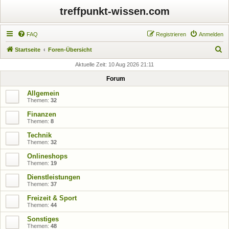
treffpunkt-wissen.com
FAQ
Registrieren
Anmelden
S
Startseite
Foren-Übersicht
u
Aktuelle Zeit: 10 Aug 2026 21:11
c
Forum
h
Allgemein
e
Themen:
32
Finanzen
Themen:
8
Technik
Themen:
32
Onlineshops
Themen:
19
Dienstleistungen
Themen:
37
Freizeit & Sport
Themen:
44
Sonstiges
Themen:
48