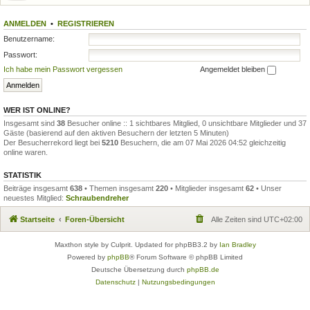
ANMELDEN
•
REGISTRIEREN
Benutzername:
Passwort:
Ich habe mein Passwort vergessen
Angemeldet bleiben
WER IST ONLINE?
Insgesamt sind
38
Besucher online :: 1 sichtbares Mitglied, 0 unsichtbare Mitglieder und 37
Gäste (basierend auf den aktiven Besuchern der letzten 5 Minuten)
Der Besucherrekord liegt bei
5210
Besuchern, die am 07 Mai 2026 04:52 gleichzeitig
online waren.
STATISTIK
Beiträge insgesamt
638
• Themen insgesamt
220
• Mitglieder insgesamt
62
• Unser
neuestes Mitglied:
Schraubendreher
Startseite
Foren-Übersicht
Alle Zeiten sind
UTC+02:00
Maxthon style by Culprit. Updated for phpBB3.2 by
Ian Bradley
Powered by
phpBB
® Forum Software © phpBB Limited
Deutsche Übersetzung durch
phpBB.de
Datenschutz
|
Nutzungsbedingungen