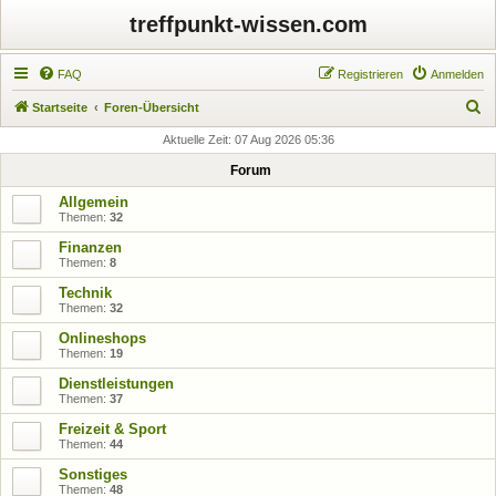
treffpunkt-wissen.com
FAQ
Registrieren
Anmelden
S
Startseite
Foren-Übersicht
u
Aktuelle Zeit: 07 Aug 2026 05:36
c
Forum
h
Allgemein
e
Themen:
32
Finanzen
Themen:
8
Technik
Themen:
32
Onlineshops
Themen:
19
Dienstleistungen
Themen:
37
Freizeit & Sport
Themen:
44
Sonstiges
Themen:
48