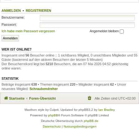
ANMELDEN
•
REGISTRIEREN
Benutzername:
Passwort:
Ich habe mein Passwort vergessen
Angemeldet bleiben
WER IST ONLINE?
Insgesamt sind
56
Besucher online :: 1 sichtbares Mitglied, 0 unsichtbare Mitglieder und 55
Gäste (basierend auf den aktiven Besuchern der letzten 5 Minuten)
Der Besucherrekord liegt bei
5210
Besuchern, die am 07 Mai 2026 04:52 gleichzeitig
online waren.
STATISTIK
Beiträge insgesamt
638
• Themen insgesamt
220
• Mitglieder insgesamt
62
• Unser
neuestes Mitglied:
Schraubendreher
Startseite
Foren-Übersicht
Alle Zeiten sind
UTC+02:00
Maxthon style by Culprit. Updated for phpBB3.2 by
Ian Bradley
Powered by
phpBB
® Forum Software © phpBB Limited
Deutsche Übersetzung durch
phpBB.de
Datenschutz
|
Nutzungsbedingungen