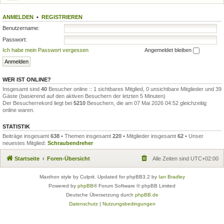
ANMELDEN
•
REGISTRIEREN
Benutzername:
Passwort:
Ich habe mein Passwort vergessen
Angemeldet bleiben
WER IST ONLINE?
Insgesamt sind
40
Besucher online :: 1 sichtbares Mitglied, 0 unsichtbare Mitglieder und 39
Gäste (basierend auf den aktiven Besuchern der letzten 5 Minuten)
Der Besucherrekord liegt bei
5210
Besuchern, die am 07 Mai 2026 04:52 gleichzeitig
online waren.
STATISTIK
Beiträge insgesamt
638
• Themen insgesamt
220
• Mitglieder insgesamt
62
• Unser
neuestes Mitglied:
Schraubendreher
Startseite
Foren-Übersicht
Alle Zeiten sind
UTC+02:00
Maxthon style by Culprit. Updated for phpBB3.2 by
Ian Bradley
Powered by
phpBB
® Forum Software © phpBB Limited
Deutsche Übersetzung durch
phpBB.de
Datenschutz
|
Nutzungsbedingungen