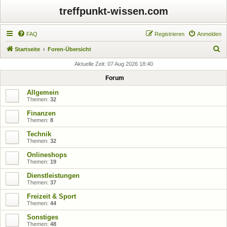
treffpunkt-wissen.com
FAQ
Registrieren
Anmelden
S
Startseite
Foren-Übersicht
u
Aktuelle Zeit: 07 Aug 2026 18:40
c
Forum
h
Allgemein
e
Themen:
32
Finanzen
Themen:
8
Technik
Themen:
32
Onlineshops
Themen:
19
Dienstleistungen
Themen:
37
Freizeit & Sport
Themen:
44
Sonstiges
Themen:
48