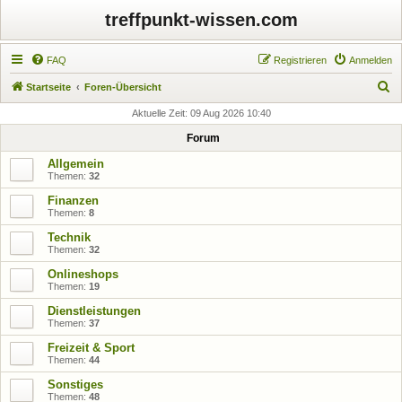
treffpunkt-wissen.com
FAQ
Registrieren
Anmelden
S
Startseite
Foren-Übersicht
u
Aktuelle Zeit: 09 Aug 2026 10:40
c
Forum
h
Allgemein
e
Themen:
32
Finanzen
Themen:
8
Technik
Themen:
32
Onlineshops
Themen:
19
Dienstleistungen
Themen:
37
Freizeit & Sport
Themen:
44
Sonstiges
Themen:
48