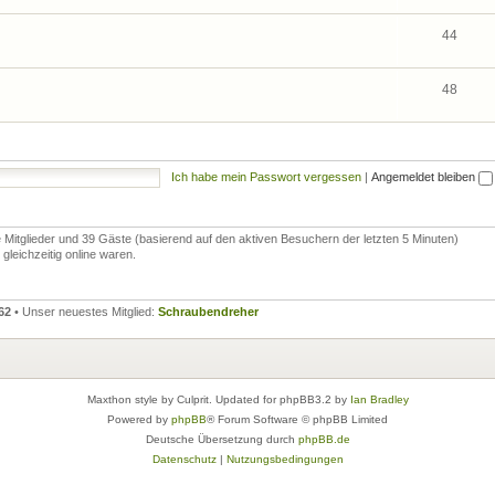
44
48
Ich habe mein Passwort vergessen
|
Angemeldet bleiben
re Mitglieder und 39 Gäste (basierend auf den aktiven Besuchern der letzten 5 Minuten)
leichzeitig online waren.
62
• Unser neuestes Mitglied:
Schraubendreher
Maxthon style by Culprit. Updated for phpBB3.2 by
Ian Bradley
Powered by
phpBB
® Forum Software © phpBB Limited
Deutsche Übersetzung durch
phpBB.de
Datenschutz
|
Nutzungsbedingungen