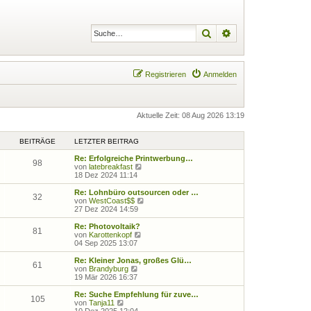
Suche
Erweiterte Suche
Registrieren
Anmelden
Aktuelle Zeit: 08 Aug 2026 13:19
BEITRÄGE
LETZTER BEITRAG
Re: Erfolgreiche Printwerbung…
98
N
von
latebreakfast
e
18 Dez 2024 11:14
u
e
Re: Lohnbüro outsourcen oder …
32
s
N
von
WestCoast$$
t
e
27 Dez 2024 14:59
e
u
r
e
Re: Photovoltaik?
81
B
s
N
von
Karottenkopf
e
t
e
04 Sep 2025 13:07
i
e
u
t
r
e
Re: Kleiner Jonas, großes Glü…
61
r
B
s
N
von
Brandyburg
a
e
t
e
19 Mär 2026 16:37
g
i
e
u
t
r
e
Re: Suche Empfehlung für zuve…
105
r
B
s
N
von
Tanja11
a
e
t
e