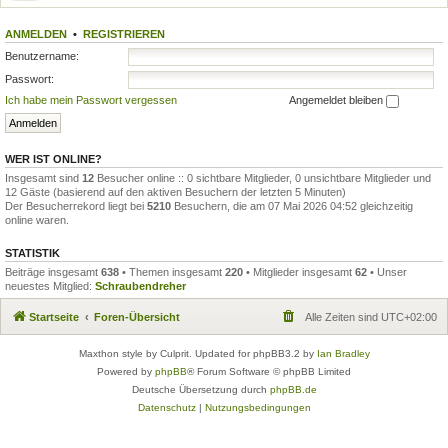
ANMELDEN
•
REGISTRIEREN
Benutzername:
Passwort:
Ich habe mein Passwort vergessen
Angemeldet bleiben
WER IST ONLINE?
Insgesamt sind
12
Besucher online :: 0 sichtbare Mitglieder, 0 unsichtbare Mitglieder und
12 Gäste (basierend auf den aktiven Besuchern der letzten 5 Minuten)
Der Besucherrekord liegt bei
5210
Besuchern, die am 07 Mai 2026 04:52 gleichzeitig
online waren.
STATISTIK
Beiträge insgesamt
638
• Themen insgesamt
220
• Mitglieder insgesamt
62
• Unser
neuestes Mitglied:
Schraubendreher
Startseite
Foren-Übersicht
Alle Zeiten sind
UTC+02:00
Maxthon style by Culprit. Updated for phpBB3.2 by
Ian Bradley
Powered by
phpBB
® Forum Software © phpBB Limited
Deutsche Übersetzung durch
phpBB.de
Datenschutz
|
Nutzungsbedingungen