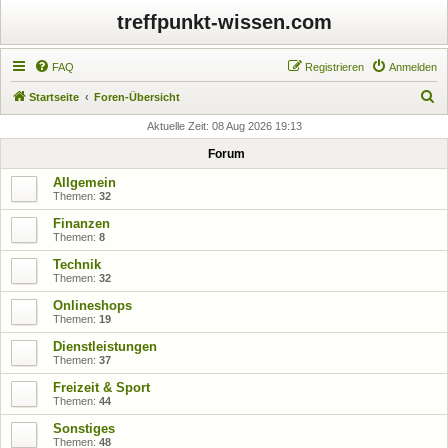
treffpunkt-wissen.com
FAQ
Registrieren
Anmelden
S
Startseite
Foren-Übersicht
u
Aktuelle Zeit: 08 Aug 2026 19:13
c
Forum
h
Allgemein
e
Themen:
32
Finanzen
Themen:
8
Technik
Themen:
32
Onlineshops
Themen:
19
Dienstleistungen
Themen:
37
Freizeit & Sport
Themen:
44
Sonstiges
Themen:
48