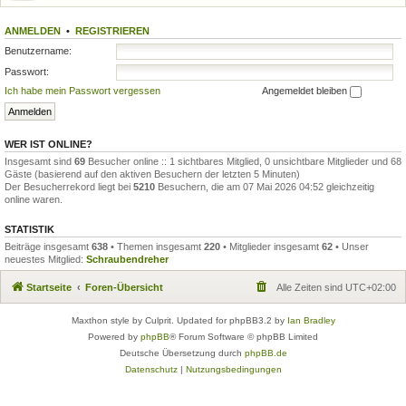
ANMELDEN
•
REGISTRIEREN
Benutzername:
Passwort:
Ich habe mein Passwort vergessen
Angemeldet bleiben
WER IST ONLINE?
Insgesamt sind
69
Besucher online :: 1 sichtbares Mitglied, 0 unsichtbare Mitglieder und 68
Gäste (basierend auf den aktiven Besuchern der letzten 5 Minuten)
Der Besucherrekord liegt bei
5210
Besuchern, die am 07 Mai 2026 04:52 gleichzeitig
online waren.
STATISTIK
Beiträge insgesamt
638
• Themen insgesamt
220
• Mitglieder insgesamt
62
• Unser
neuestes Mitglied:
Schraubendreher
Startseite
Foren-Übersicht
Alle Zeiten sind
UTC+02:00
Maxthon style by Culprit. Updated for phpBB3.2 by
Ian Bradley
Powered by
phpBB
® Forum Software © phpBB Limited
Deutsche Übersetzung durch
phpBB.de
Datenschutz
|
Nutzungsbedingungen