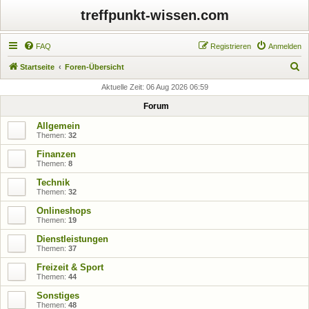
treffpunkt-wissen.com
FAQ
Registrieren
Anmelden
S
Startseite
Foren-Übersicht
u
Aktuelle Zeit: 06 Aug 2026 06:59
c
Forum
h
Allgemein
e
Themen:
32
Finanzen
Themen:
8
Technik
Themen:
32
Onlineshops
Themen:
19
Dienstleistungen
Themen:
37
Freizeit & Sport
Themen:
44
Sonstiges
Themen:
48