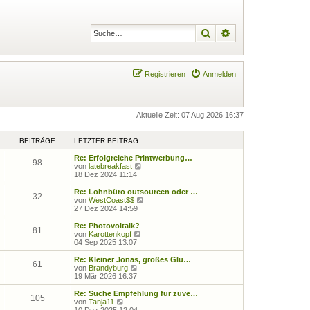
Suche
Erweiterte Suche
Registrieren
Anmelden
Aktuelle Zeit: 07 Aug 2026 16:37
BEITRÄGE
LETZTER BEITRAG
Re: Erfolgreiche Printwerbung…
98
N
von
latebreakfast
e
18 Dez 2024 11:14
u
e
Re: Lohnbüro outsourcen oder …
32
s
N
von
WestCoast$$
t
e
27 Dez 2024 14:59
e
u
r
e
Re: Photovoltaik?
81
B
s
N
von
Karottenkopf
e
t
e
04 Sep 2025 13:07
i
e
u
t
r
e
Re: Kleiner Jonas, großes Glü…
61
r
B
s
N
von
Brandyburg
a
e
t
e
19 Mär 2026 16:37
g
i
e
u
t
r
e
Re: Suche Empfehlung für zuve…
105
r
B
s
N
von
Tanja11
a
e
t
e