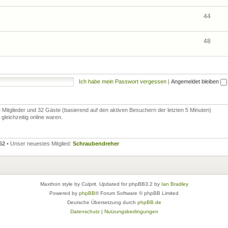
44
48
Ich habe mein Passwort vergessen
|
Angemeldet bleiben
re Mitglieder und 32 Gäste (basierend auf den aktiven Besuchern der letzten 5 Minuten)
leichzeitig online waren.
62
• Unser neuestes Mitglied:
Schraubendreher
Maxthon style by Culprit. Updated for phpBB3.2 by
Ian Bradley
Powered by
phpBB
® Forum Software © phpBB Limited
Deutsche Übersetzung durch
phpBB.de
Datenschutz
|
Nutzungsbedingungen