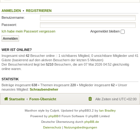
ANMELDEN
•
REGISTRIEREN
Benutzername:
Passwort:
Ich habe mein Passwort vergessen
Angemeldet bleiben
WER IST ONLINE?
Insgesamt sind
42
Besucher online :: 1 sichtbares Mitglied, 0 unsichtbare Mitglieder und 41
Gäste (basierend auf den aktiven Besuchern der letzten 5 Minuten)
Der Besucherrekord liegt bei
5210
Besuchern, die am 07 Mai 2026 04:52 gleichzeitig
online waren.
STATISTIK
Beiträge insgesamt
638
• Themen insgesamt
220
• Mitglieder insgesamt
62
• Unser
neuestes Mitglied:
Schraubendreher
Startseite
Foren-Übersicht
Alle Zeiten sind
UTC+02:00
Maxthon style by Culprit. Updated for phpBB3.2 by
Ian Bradley
Powered by
phpBB
® Forum Software © phpBB Limited
Deutsche Übersetzung durch
phpBB.de
Datenschutz
|
Nutzungsbedingungen