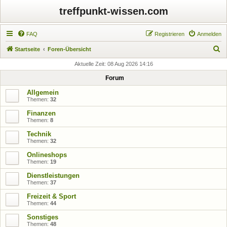
treffpunkt-wissen.com
FAQ
Registrieren
Anmelden
S
Startseite
Foren-Übersicht
u
Aktuelle Zeit: 08 Aug 2026 14:16
c
Forum
h
Allgemein
e
Themen:
32
Finanzen
Themen:
8
Technik
Themen:
32
Onlineshops
Themen:
19
Dienstleistungen
Themen:
37
Freizeit & Sport
Themen:
44
Sonstiges
Themen:
48