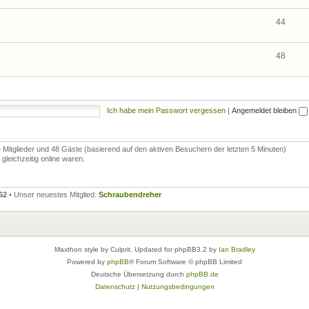
44
48
Ich habe mein Passwort vergessen
|
Angemeldet bleiben
re Mitglieder und 48 Gäste (basierend auf den aktiven Besuchern der letzten 5 Minuten)
leichzeitig online waren.
62
• Unser neuestes Mitglied:
Schraubendreher
Maxthon style by Culprit. Updated for phpBB3.2 by
Ian Bradley
Powered by
phpBB
® Forum Software © phpBB Limited
Deutsche Übersetzung durch
phpBB.de
Datenschutz
|
Nutzungsbedingungen