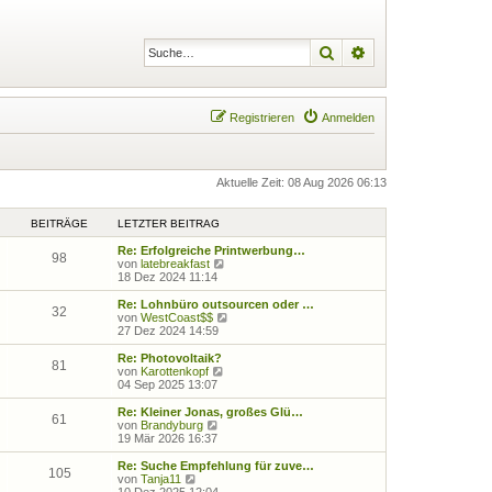
Suche
Erweiterte Suche
Registrieren
Anmelden
Aktuelle Zeit: 08 Aug 2026 06:13
BEITRÄGE
LETZTER BEITRAG
Re: Erfolgreiche Printwerbung…
98
N
von
latebreakfast
e
18 Dez 2024 11:14
u
e
Re: Lohnbüro outsourcen oder …
32
s
N
von
WestCoast$$
t
e
27 Dez 2024 14:59
e
u
r
e
Re: Photovoltaik?
81
B
s
N
von
Karottenkopf
e
t
e
04 Sep 2025 13:07
i
e
u
t
r
e
Re: Kleiner Jonas, großes Glü…
61
r
B
s
N
von
Brandyburg
a
e
t
e
19 Mär 2026 16:37
g
i
e
u
t
r
e
Re: Suche Empfehlung für zuve…
105
r
B
s
N
von
Tanja11
a
e
t
e