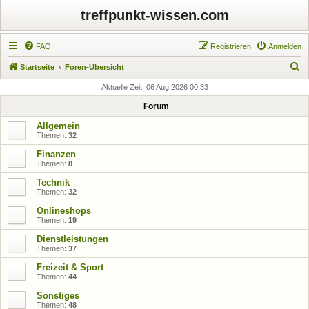
treffpunkt-wissen.com
FAQ
Registrieren
Anmelden
S
Startseite
Foren-Übersicht
u
Aktuelle Zeit: 06 Aug 2026 00:33
c
Forum
h
Allgemein
e
Themen:
32
Finanzen
Themen:
8
Technik
Themen:
32
Onlineshops
Themen:
19
Dienstleistungen
Themen:
37
Freizeit & Sport
Themen:
44
Sonstiges
Themen:
48