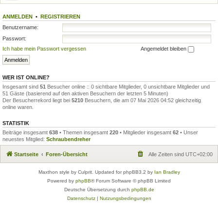
ANMELDEN
•
REGISTRIEREN
Benutzername:
Passwort:
Ich habe mein Passwort vergessen
Angemeldet bleiben
WER IST ONLINE?
Insgesamt sind
51
Besucher online :: 0 sichtbare Mitglieder, 0 unsichtbare Mitglieder und
51 Gäste (basierend auf den aktiven Besuchern der letzten 5 Minuten)
Der Besucherrekord liegt bei
5210
Besuchern, die am 07 Mai 2026 04:52 gleichzeitig
online waren.
STATISTIK
Beiträge insgesamt
638
• Themen insgesamt
220
• Mitglieder insgesamt
62
• Unser
neuestes Mitglied:
Schraubendreher
Startseite
Foren-Übersicht
Alle Zeiten sind
UTC+02:00
Maxthon style by Culprit. Updated for phpBB3.2 by
Ian Bradley
Powered by
phpBB
® Forum Software © phpBB Limited
Deutsche Übersetzung durch
phpBB.de
Datenschutz
|
Nutzungsbedingungen