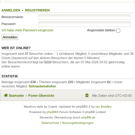
ANMELDEN
•
REGISTRIEREN
Benutzername:
Passwort:
Ich habe mein Passwort vergessen
Angemeldet bleiben
WER IST ONLINE?
Insgesamt sind
37
Besucher online :: 1 sichtbares Mitglied, 0 unsichtbare Mitglieder und 36
Gäste (basierend auf den aktiven Besuchern der letzten 5 Minuten)
Der Besucherrekord liegt bei
5210
Besuchern, die am 07 Mai 2026 04:52 gleichzeitig
online waren.
STATISTIK
Beiträge insgesamt
638
• Themen insgesamt
220
• Mitglieder insgesamt
62
• Unser
neuestes Mitglied:
Schraubendreher
Startseite
Foren-Übersicht
Alle Zeiten sind
UTC+02:00
Maxthon style by Culprit. Updated for phpBB3.2 by
Ian Bradley
Powered by
phpBB
® Forum Software © phpBB Limited
Deutsche Übersetzung durch
phpBB.de
Datenschutz
|
Nutzungsbedingungen