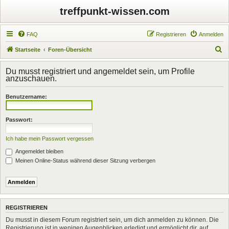
treffpunkt-wissen.com
FAQ
Registrieren
Anmelden
S
Startseite
Foren-Übersicht
u
Du musst registriert und angemeldet sein, um Profile
c
anzuschauen.
h
Benutzername:
e
Passwort:
Ich habe mein Passwort vergessen
Angemeldet bleiben
Meinen Online-Status während dieser Sitzung verbergen
REGISTRIEREN
Du musst in diesem Forum registriert sein, um dich anmelden zu können. Die
Registrierung ist in wenigen Augenblicken erledigt und ermöglicht dir, auf