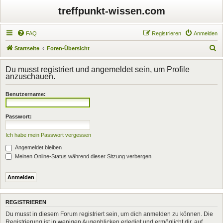
treffpunkt-wissen.com
FAQ
Registrieren
Anmelden
S
Startseite
Foren-Übersicht
u
Du musst registriert und angemeldet sein, um Profile
c
anzuschauen.
h
Benutzername:
e
Passwort:
Ich habe mein Passwort vergessen
Angemeldet bleiben
Meinen Online-Status während dieser Sitzung verbergen
REGISTRIEREN
Du musst in diesem Forum registriert sein, um dich anmelden zu können. Die
Registrierung ist in wenigen Augenblicken erledigt und ermöglicht dir, auf