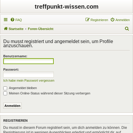
treffpunkt-wissen.com
FAQ
Registrieren
Anmelden
S
Startseite
Foren-Übersicht
u
Du musst registriert und angemeldet sein, um Profile
c
anzuschauen.
h
Benutzername:
e
Passwort:
Ich habe mein Passwort vergessen
Angemeldet bleiben
Meinen Online-Status während dieser Sitzung verbergen
REGISTRIEREN
Du musst in diesem Forum registriert sein, um dich anmelden zu können. Die
Registrierung ist in wenigen Augenblicken erledigt und ermöglicht dir, auf