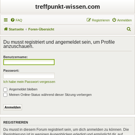
treffpunkt-wissen.com
FAQ
Registrieren
Anmelden
S
Startseite
Foren-Übersicht
u
Du musst registriert und angemeldet sein, um Profile
c
anzuschauen.
h
Benutzername:
e
Passwort:
Ich habe mein Passwort vergessen
Angemeldet bleiben
Meinen Online-Status während dieser Sitzung verbergen
REGISTRIEREN
Du musst in diesem Forum registriert sein, um dich anmelden zu können. Die
Registrierung ist in wenigen Augenblicken erledigt und ermöglicht dir, auf