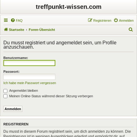
treffpunkt-wissen.com
FAQ
Registrieren
Anmelden
S
Startseite
Foren-Übersicht
u
Du musst registriert und angemeldet sein, um Profile
c
anzuschauen.
h
Benutzername:
e
Passwort:
Ich habe mein Passwort vergessen
Angemeldet bleiben
Meinen Online-Status während dieser Sitzung verbergen
REGISTRIEREN
Du musst in diesem Forum registriert sein, um dich anmelden zu können. Die
Registrierung ist in wenigen Augenblicken erledigt und ermöglicht dir, auf