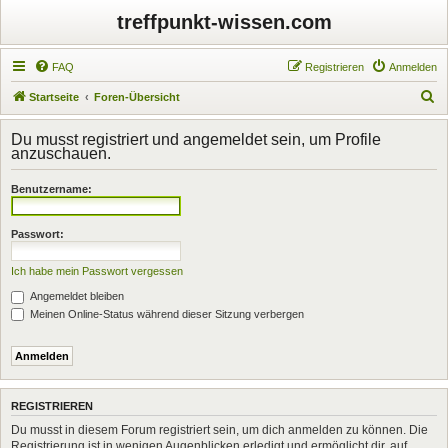
treffpunkt-wissen.com
FAQ
Registrieren
Anmelden
S
Startseite
Foren-Übersicht
u
Du musst registriert und angemeldet sein, um Profile
c
anzuschauen.
h
Benutzername:
e
Passwort:
Ich habe mein Passwort vergessen
Angemeldet bleiben
Meinen Online-Status während dieser Sitzung verbergen
REGISTRIEREN
Du musst in diesem Forum registriert sein, um dich anmelden zu können. Die
Registrierung ist in wenigen Augenblicken erledigt und ermöglicht dir, auf