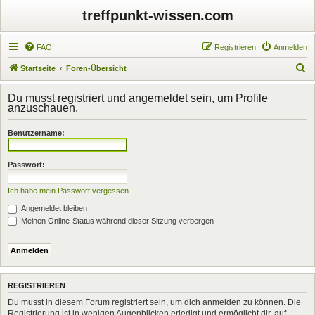
treffpunkt-wissen.com
FAQ
Registrieren
Anmelden
S
Startseite
Foren-Übersicht
u
Du musst registriert und angemeldet sein, um Profile
c
anzuschauen.
h
Benutzername:
e
Passwort:
Ich habe mein Passwort vergessen
Angemeldet bleiben
Meinen Online-Status während dieser Sitzung verbergen
REGISTRIEREN
Du musst in diesem Forum registriert sein, um dich anmelden zu können. Die
Registrierung ist in wenigen Augenblicken erledigt und ermöglicht dir, auf