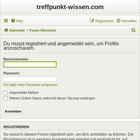
treffpunkt-wissen.com
FAQ
Registrieren
Anmelden
S
Startseite
Foren-Übersicht
u
Du musst registriert und angemeldet sein, um Profile
c
anzuschauen.
h
Benutzername:
e
Passwort:
Ich habe mein Passwort vergessen
Angemeldet bleiben
Meinen Online-Status während dieser Sitzung verbergen
REGISTRIEREN
Du musst in diesem Forum registriert sein, um dich anmelden zu können. Die
Registrierung ist in wenigen Augenblicken erledigt und ermöglicht dir, auf