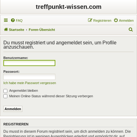
treffpunkt-wissen.com
FAQ
Registrieren
Anmelden
S
Startseite
Foren-Übersicht
u
Du musst registriert und angemeldet sein, um Profile
c
anzuschauen.
h
Benutzername:
e
Passwort:
Ich habe mein Passwort vergessen
Angemeldet bleiben
Meinen Online-Status während dieser Sitzung verbergen
REGISTRIEREN
Du musst in diesem Forum registriert sein, um dich anmelden zu können. Die
Registrierung ist in wenigen Augenblicken erledigt und ermöglicht dir, auf