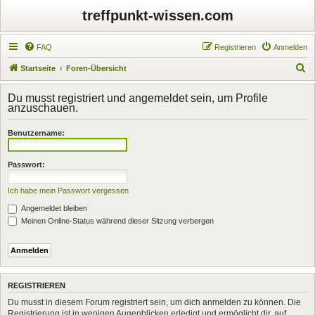
treffpunkt-wissen.com
FAQ
Registrieren
Anmelden
S
Startseite
Foren-Übersicht
u
Du musst registriert und angemeldet sein, um Profile
c
anzuschauen.
h
Benutzername:
e
Passwort:
Ich habe mein Passwort vergessen
Angemeldet bleiben
Meinen Online-Status während dieser Sitzung verbergen
REGISTRIEREN
Du musst in diesem Forum registriert sein, um dich anmelden zu können. Die
Registrierung ist in wenigen Augenblicken erledigt und ermöglicht dir, auf