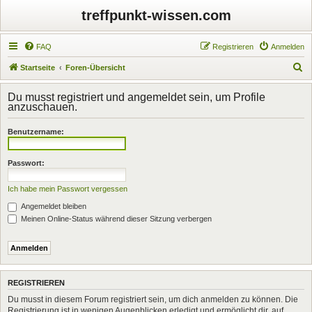
treffpunkt-wissen.com
FAQ
Registrieren
Anmelden
S
Startseite
Foren-Übersicht
u
Du musst registriert und angemeldet sein, um Profile
c
anzuschauen.
h
Benutzername:
e
Passwort:
Ich habe mein Passwort vergessen
Angemeldet bleiben
Meinen Online-Status während dieser Sitzung verbergen
REGISTRIEREN
Du musst in diesem Forum registriert sein, um dich anmelden zu können. Die
Registrierung ist in wenigen Augenblicken erledigt und ermöglicht dir, auf