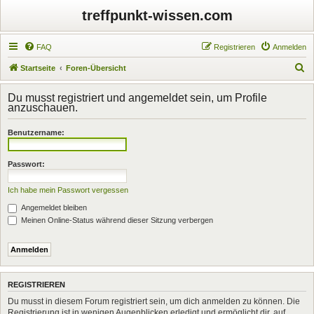
treffpunkt-wissen.com
FAQ
Registrieren
Anmelden
S
Startseite
Foren-Übersicht
u
Du musst registriert und angemeldet sein, um Profile
c
anzuschauen.
h
Benutzername:
e
Passwort:
Ich habe mein Passwort vergessen
Angemeldet bleiben
Meinen Online-Status während dieser Sitzung verbergen
REGISTRIEREN
Du musst in diesem Forum registriert sein, um dich anmelden zu können. Die
Registrierung ist in wenigen Augenblicken erledigt und ermöglicht dir, auf