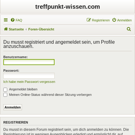
treffpunkt-wissen.com
FAQ
Registrieren
Anmelden
S
Startseite
Foren-Übersicht
u
Du musst registriert und angemeldet sein, um Profile
c
anzuschauen.
h
Benutzername:
e
Passwort:
Ich habe mein Passwort vergessen
Angemeldet bleiben
Meinen Online-Status während dieser Sitzung verbergen
REGISTRIEREN
Du musst in diesem Forum registriert sein, um dich anmelden zu können. Die
Registrierung ist in wenigen Augenblicken erledigt und ermöglicht dir, auf