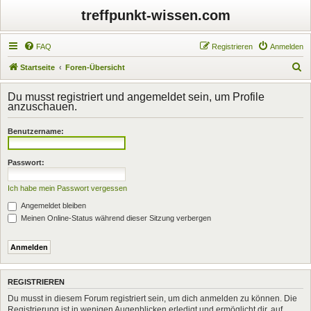
treffpunkt-wissen.com
FAQ
Registrieren
Anmelden
S
Startseite
Foren-Übersicht
u
Du musst registriert und angemeldet sein, um Profile
c
anzuschauen.
h
Benutzername:
e
Passwort:
Ich habe mein Passwort vergessen
Angemeldet bleiben
Meinen Online-Status während dieser Sitzung verbergen
REGISTRIEREN
Du musst in diesem Forum registriert sein, um dich anmelden zu können. Die
Registrierung ist in wenigen Augenblicken erledigt und ermöglicht dir, auf