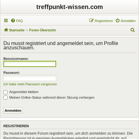
treffpunkt-wissen.com
FAQ
Registrieren
Anmelden
S
Startseite
Foren-Übersicht
u
Du musst registriert und angemeldet sein, um Profile
c
anzuschauen.
h
Benutzername:
e
Passwort:
Ich habe mein Passwort vergessen
Angemeldet bleiben
Meinen Online-Status während dieser Sitzung verbergen
REGISTRIEREN
Du musst in diesem Forum registriert sein, um dich anmelden zu können. Die
Registrierung ist in wenigen Augenblicken erledigt und ermöglicht dir, auf