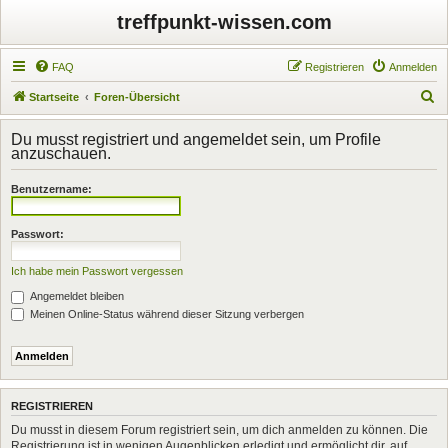
treffpunkt-wissen.com
FAQ
Registrieren
Anmelden
S
Startseite
Foren-Übersicht
u
Du musst registriert und angemeldet sein, um Profile
c
anzuschauen.
h
Benutzername:
e
Passwort:
Ich habe mein Passwort vergessen
Angemeldet bleiben
Meinen Online-Status während dieser Sitzung verbergen
REGISTRIEREN
Du musst in diesem Forum registriert sein, um dich anmelden zu können. Die
Registrierung ist in wenigen Augenblicken erledigt und ermöglicht dir, auf