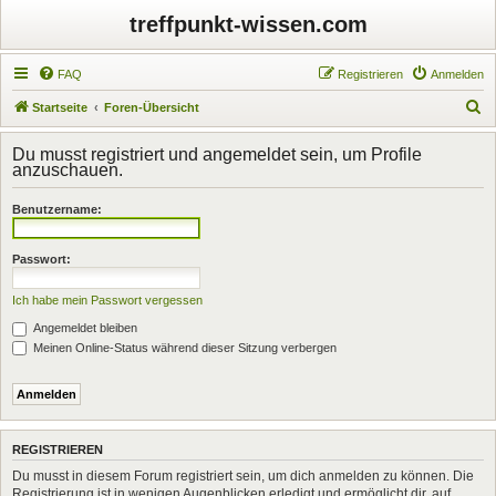
treffpunkt-wissen.com
FAQ
Registrieren
Anmelden
S
Startseite
Foren-Übersicht
u
Du musst registriert und angemeldet sein, um Profile
c
anzuschauen.
h
Benutzername:
e
Passwort:
Ich habe mein Passwort vergessen
Angemeldet bleiben
Meinen Online-Status während dieser Sitzung verbergen
REGISTRIEREN
Du musst in diesem Forum registriert sein, um dich anmelden zu können. Die
Registrierung ist in wenigen Augenblicken erledigt und ermöglicht dir, auf