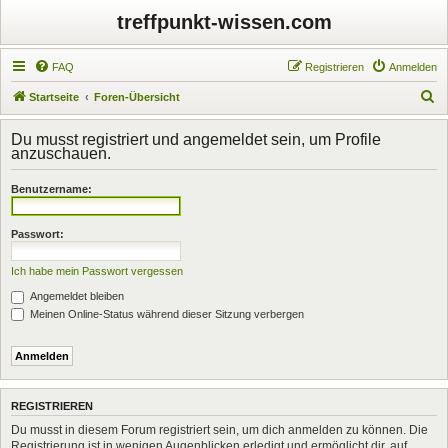
treffpunkt-wissen.com
FAQ
Registrieren
Anmelden
S
Startseite
Foren-Übersicht
u
Du musst registriert und angemeldet sein, um Profile
c
anzuschauen.
h
Benutzername:
e
Passwort:
Ich habe mein Passwort vergessen
Angemeldet bleiben
Meinen Online-Status während dieser Sitzung verbergen
REGISTRIEREN
Du musst in diesem Forum registriert sein, um dich anmelden zu können. Die
Registrierung ist in wenigen Augenblicken erledigt und ermöglicht dir, auf