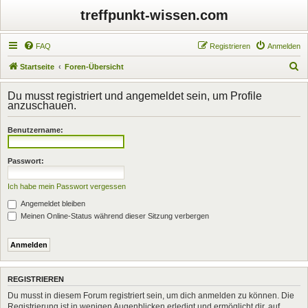
treffpunkt-wissen.com
FAQ
Registrieren
Anmelden
S
Startseite
Foren-Übersicht
u
Du musst registriert und angemeldet sein, um Profile
c
anzuschauen.
h
Benutzername:
e
Passwort:
Ich habe mein Passwort vergessen
Angemeldet bleiben
Meinen Online-Status während dieser Sitzung verbergen
REGISTRIEREN
Du musst in diesem Forum registriert sein, um dich anmelden zu können. Die
Registrierung ist in wenigen Augenblicken erledigt und ermöglicht dir, auf