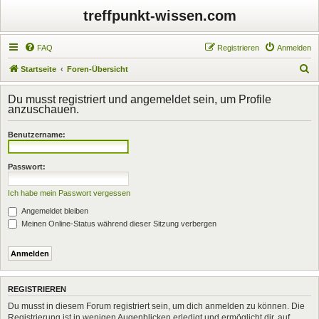
treffpunkt-wissen.com
FAQ
Registrieren
Anmelden
S
Startseite
Foren-Übersicht
u
Du musst registriert und angemeldet sein, um Profile
c
anzuschauen.
h
Benutzername:
e
Passwort:
Ich habe mein Passwort vergessen
Angemeldet bleiben
Meinen Online-Status während dieser Sitzung verbergen
REGISTRIEREN
Du musst in diesem Forum registriert sein, um dich anmelden zu können. Die
Registrierung ist in wenigen Augenblicken erledigt und ermöglicht dir, auf