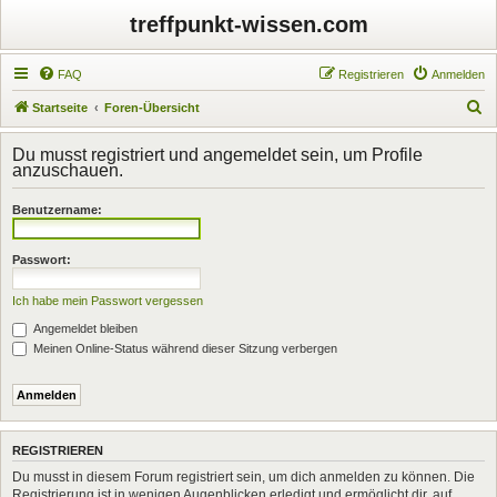
treffpunkt-wissen.com
FAQ
Registrieren
Anmelden
S
Startseite
Foren-Übersicht
u
Du musst registriert und angemeldet sein, um Profile
c
anzuschauen.
h
Benutzername:
e
Passwort:
Ich habe mein Passwort vergessen
Angemeldet bleiben
Meinen Online-Status während dieser Sitzung verbergen
REGISTRIEREN
Du musst in diesem Forum registriert sein, um dich anmelden zu können. Die
Registrierung ist in wenigen Augenblicken erledigt und ermöglicht dir, auf