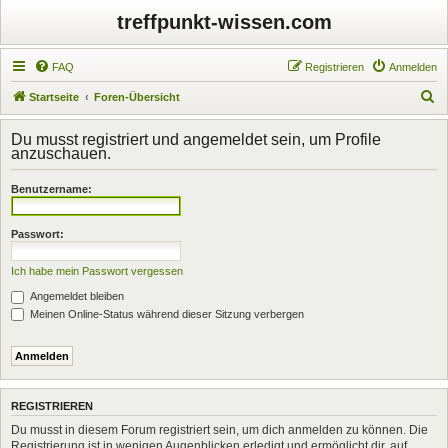
treffpunkt-wissen.com
FAQ
Registrieren
Anmelden
S
Startseite
Foren-Übersicht
u
Du musst registriert und angemeldet sein, um Profile
c
anzuschauen.
h
Benutzername:
e
Passwort:
Ich habe mein Passwort vergessen
Angemeldet bleiben
Meinen Online-Status während dieser Sitzung verbergen
REGISTRIEREN
Du musst in diesem Forum registriert sein, um dich anmelden zu können. Die
Registrierung ist in wenigen Augenblicken erledigt und ermöglicht dir, auf