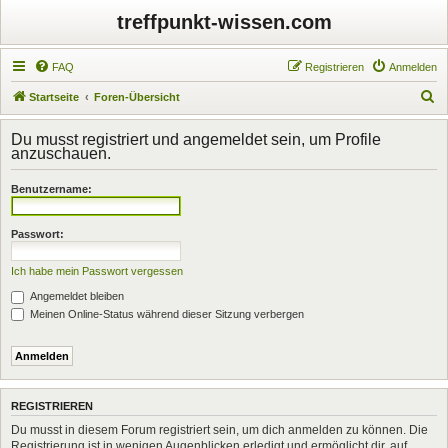
treffpunkt-wissen.com
FAQ
Registrieren
Anmelden
S
Startseite
Foren-Übersicht
u
Du musst registriert und angemeldet sein, um Profile
c
anzuschauen.
h
Benutzername:
e
Passwort:
Ich habe mein Passwort vergessen
Angemeldet bleiben
Meinen Online-Status während dieser Sitzung verbergen
REGISTRIEREN
Du musst in diesem Forum registriert sein, um dich anmelden zu können. Die
Registrierung ist in wenigen Augenblicken erledigt und ermöglicht dir, auf