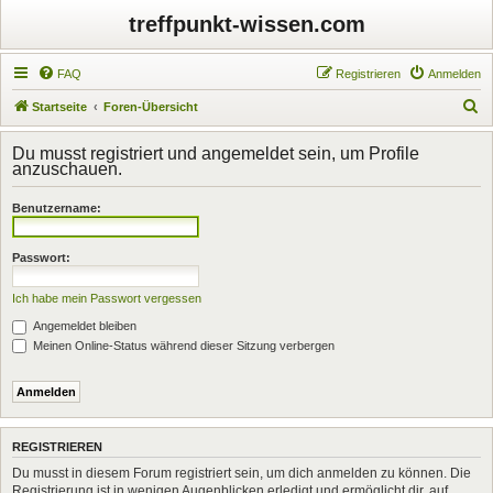
treffpunkt-wissen.com
FAQ
Registrieren
Anmelden
S
Startseite
Foren-Übersicht
u
Du musst registriert und angemeldet sein, um Profile
c
anzuschauen.
h
Benutzername:
e
Passwort:
Ich habe mein Passwort vergessen
Angemeldet bleiben
Meinen Online-Status während dieser Sitzung verbergen
REGISTRIEREN
Du musst in diesem Forum registriert sein, um dich anmelden zu können. Die
Registrierung ist in wenigen Augenblicken erledigt und ermöglicht dir, auf