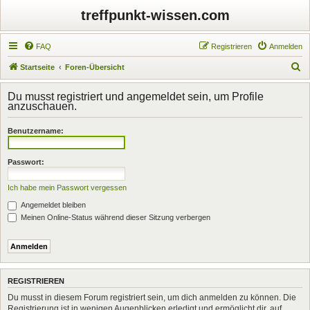
treffpunkt-wissen.com
FAQ
Registrieren
Anmelden
S
Startseite
Foren-Übersicht
u
Du musst registriert und angemeldet sein, um Profile
c
anzuschauen.
h
Benutzername:
e
Passwort:
Ich habe mein Passwort vergessen
Angemeldet bleiben
Meinen Online-Status während dieser Sitzung verbergen
REGISTRIEREN
Du musst in diesem Forum registriert sein, um dich anmelden zu können. Die
Registrierung ist in wenigen Augenblicken erledigt und ermöglicht dir, auf