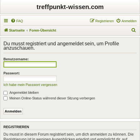
treffpunkt-wissen.com
FAQ
Registrieren
Anmelden
S
Startseite
Foren-Übersicht
u
Du musst registriert und angemeldet sein, um Profile
c
anzuschauen.
h
Benutzername:
e
Passwort:
Ich habe mein Passwort vergessen
Angemeldet bleiben
Meinen Online-Status während dieser Sitzung verbergen
REGISTRIEREN
Du musst in diesem Forum registriert sein, um dich anmelden zu können. Die
Registrierung ist in wenigen Augenblicken erledigt und ermöglicht dir, auf