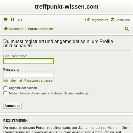
treffpunkt-wissen.com
FAQ
Registrieren
Anmelden
S
Startseite
Foren-Übersicht
u
Du musst registriert und angemeldet sein, um Profile
c
anzuschauen.
h
Benutzername:
e
Passwort:
Ich habe mein Passwort vergessen
Angemeldet bleiben
Meinen Online-Status während dieser Sitzung verbergen
REGISTRIEREN
Du musst in diesem Forum registriert sein, um dich anmelden zu können. Die
Registrierung ist in wenigen Augenblicken erledigt und ermöglicht dir, auf