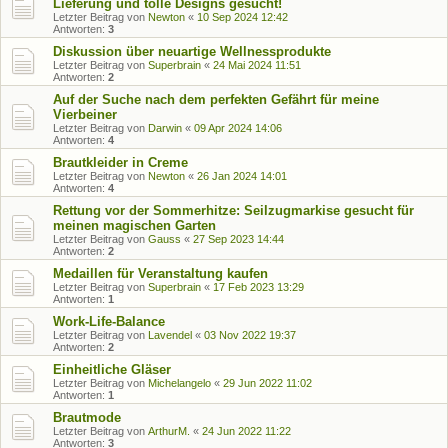
Lieferung und tolle Designs gesucht!
Letzter Beitrag von
Newton
«
10 Sep 2024 12:42
Antworten:
3
Diskussion über neuartige Wellnessprodukte
Letzter Beitrag von
Superbrain
«
24 Mai 2024 11:51
Antworten:
2
Auf der Suche nach dem perfekten Gefährt für meine
Vierbeiner
Letzter Beitrag von
Darwin
«
09 Apr 2024 14:06
Antworten:
4
Brautkleider in Creme
Letzter Beitrag von
Newton
«
26 Jan 2024 14:01
Antworten:
4
Rettung vor der Sommerhitze: Seilzugmarkise gesucht für
meinen magischen Garten
Letzter Beitrag von
Gauss
«
27 Sep 2023 14:44
Antworten:
2
Medaillen für Veranstaltung kaufen
Letzter Beitrag von
Superbrain
«
17 Feb 2023 13:29
Antworten:
1
Work-Life-Balance
Letzter Beitrag von
Lavendel
«
03 Nov 2022 19:37
Antworten:
2
Einheitliche Gläser
Letzter Beitrag von
Michelangelo
«
29 Jun 2022 11:02
Antworten:
1
Brautmode
Letzter Beitrag von
ArthurM.
«
24 Jun 2022 11:22
Antworten:
3