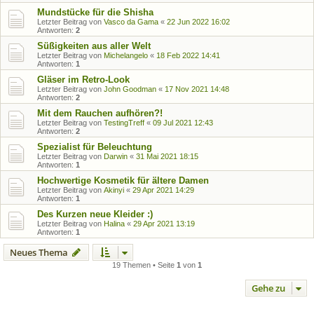
Mundstücke für die Shisha
Letzter Beitrag von
Vasco da Gama
«
22 Jun 2022 16:02
Antworten:
2
Süßigkeiten aus aller Welt
Letzter Beitrag von
Michelangelo
«
18 Feb 2022 14:41
Antworten:
1
Gläser im Retro-Look
Letzter Beitrag von
John Goodman
«
17 Nov 2021 14:48
Antworten:
2
Mit dem Rauchen aufhören?!
Letzter Beitrag von
TestingTreff
«
09 Jul 2021 12:43
Antworten:
2
Spezialist für Beleuchtung
Letzter Beitrag von
Darwin
«
31 Mai 2021 18:15
Antworten:
1
Hochwertige Kosmetik für ältere Damen
Letzter Beitrag von
Akinyi
«
29 Apr 2021 14:29
Antworten:
1
Des Kurzen neue Kleider :)
Letzter Beitrag von
Halina
«
29 Apr 2021 13:19
Antworten:
1
Neues Thema
19 Themen • Seite
1
von
1
Gehe zu