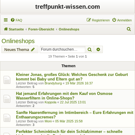
treffpunkt-wissen.com
FAQ
Registrieren
Anmelden
S
Startseite
Foren-Übersicht
Onlineshops
u
Onlineshops
c
Suche
Erweiterte Suche
Neues Thema
h
19 Themen • Seite
1
von
1
e
Themen
Kleiner Jonas, großes Glück: Welches Geschenk zur Geburt
kommt bei Baby und Eltern gut an?
Letzter Beitrag von
Brandyburg
«
19 Mär 2026 16:37
Antworten:
5
Hat jemand Erfahrungen mit dem Kauf von Osmose
Wasserfiltern in Online-Shops?
Letzter Beitrag von
Koppola
«
22 Jul 2025 13:01
Antworten:
2
Sanfte Haarentfernung im Intimbereich – Eure Erfahrungen mit
Enthaarungscremes?
Letzter Beitrag von
Moni
«
05 Mär 2025 15:58
Antworten:
3
Perfekter Schminktisch für dein Schlafzimmer – schnelle