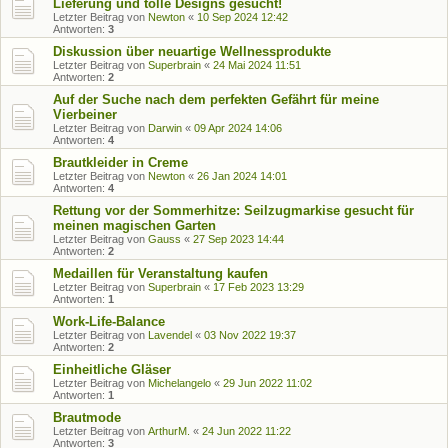
Lieferung und tolle Designs gesucht!
Letzter Beitrag von
Newton
«
10 Sep 2024 12:42
Antworten:
3
Diskussion über neuartige Wellnessprodukte
Letzter Beitrag von
Superbrain
«
24 Mai 2024 11:51
Antworten:
2
Auf der Suche nach dem perfekten Gefährt für meine
Vierbeiner
Letzter Beitrag von
Darwin
«
09 Apr 2024 14:06
Antworten:
4
Brautkleider in Creme
Letzter Beitrag von
Newton
«
26 Jan 2024 14:01
Antworten:
4
Rettung vor der Sommerhitze: Seilzugmarkise gesucht für
meinen magischen Garten
Letzter Beitrag von
Gauss
«
27 Sep 2023 14:44
Antworten:
2
Medaillen für Veranstaltung kaufen
Letzter Beitrag von
Superbrain
«
17 Feb 2023 13:29
Antworten:
1
Work-Life-Balance
Letzter Beitrag von
Lavendel
«
03 Nov 2022 19:37
Antworten:
2
Einheitliche Gläser
Letzter Beitrag von
Michelangelo
«
29 Jun 2022 11:02
Antworten:
1
Brautmode
Letzter Beitrag von
ArthurM.
«
24 Jun 2022 11:22
Antworten:
3