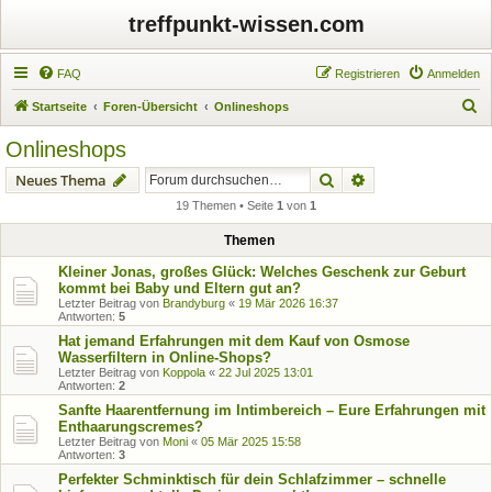
treffpunkt-wissen.com
FAQ
Registrieren
Anmelden
S
Startseite
Foren-Übersicht
Onlineshops
u
Onlineshops
c
Suche
Erweiterte Suche
Neues Thema
h
19 Themen • Seite
1
von
1
e
Themen
Kleiner Jonas, großes Glück: Welches Geschenk zur Geburt
kommt bei Baby und Eltern gut an?
Letzter Beitrag von
Brandyburg
«
19 Mär 2026 16:37
Antworten:
5
Hat jemand Erfahrungen mit dem Kauf von Osmose
Wasserfiltern in Online-Shops?
Letzter Beitrag von
Koppola
«
22 Jul 2025 13:01
Antworten:
2
Sanfte Haarentfernung im Intimbereich – Eure Erfahrungen mit
Enthaarungscremes?
Letzter Beitrag von
Moni
«
05 Mär 2025 15:58
Antworten:
3
Perfekter Schminktisch für dein Schlafzimmer – schnelle