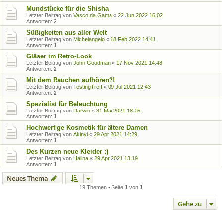
Mundstücke für die Shisha
Letzter Beitrag von
Vasco da Gama
«
22 Jun 2022 16:02
Antworten:
2
Süßigkeiten aus aller Welt
Letzter Beitrag von
Michelangelo
«
18 Feb 2022 14:41
Antworten:
1
Gläser im Retro-Look
Letzter Beitrag von
John Goodman
«
17 Nov 2021 14:48
Antworten:
2
Mit dem Rauchen aufhören?!
Letzter Beitrag von
TestingTreff
«
09 Jul 2021 12:43
Antworten:
2
Spezialist für Beleuchtung
Letzter Beitrag von
Darwin
«
31 Mai 2021 18:15
Antworten:
1
Hochwertige Kosmetik für ältere Damen
Letzter Beitrag von
Akinyi
«
29 Apr 2021 14:29
Antworten:
1
Des Kurzen neue Kleider :)
Letzter Beitrag von
Halina
«
29 Apr 2021 13:19
Antworten:
1
Neues Thema
19 Themen • Seite
1
von
1
Gehe zu