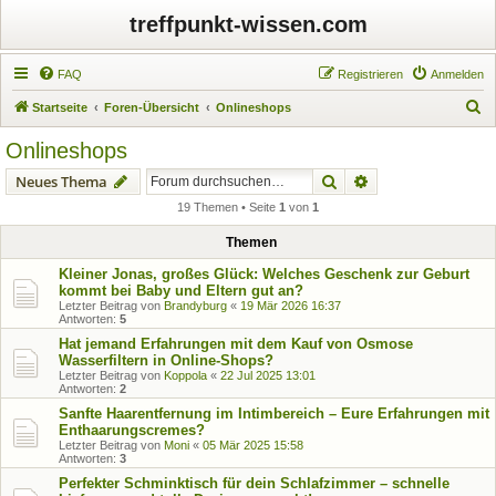
treffpunkt-wissen.com
FAQ
Registrieren
Anmelden
S
Startseite
Foren-Übersicht
Onlineshops
u
Onlineshops
c
Suche
Erweiterte Suche
Neues Thema
h
19 Themen • Seite
1
von
1
e
Themen
Kleiner Jonas, großes Glück: Welches Geschenk zur Geburt
kommt bei Baby und Eltern gut an?
Letzter Beitrag von
Brandyburg
«
19 Mär 2026 16:37
Antworten:
5
Hat jemand Erfahrungen mit dem Kauf von Osmose
Wasserfiltern in Online-Shops?
Letzter Beitrag von
Koppola
«
22 Jul 2025 13:01
Antworten:
2
Sanfte Haarentfernung im Intimbereich – Eure Erfahrungen mit
Enthaarungscremes?
Letzter Beitrag von
Moni
«
05 Mär 2025 15:58
Antworten:
3
Perfekter Schminktisch für dein Schlafzimmer – schnelle