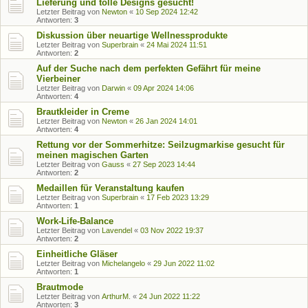
Lieferung und tolle Designs gesucht!
Letzter Beitrag von
Newton
«
10 Sep 2024 12:42
Antworten:
3
Diskussion über neuartige Wellnessprodukte
Letzter Beitrag von
Superbrain
«
24 Mai 2024 11:51
Antworten:
2
Auf der Suche nach dem perfekten Gefährt für meine
Vierbeiner
Letzter Beitrag von
Darwin
«
09 Apr 2024 14:06
Antworten:
4
Brautkleider in Creme
Letzter Beitrag von
Newton
«
26 Jan 2024 14:01
Antworten:
4
Rettung vor der Sommerhitze: Seilzugmarkise gesucht für
meinen magischen Garten
Letzter Beitrag von
Gauss
«
27 Sep 2023 14:44
Antworten:
2
Medaillen für Veranstaltung kaufen
Letzter Beitrag von
Superbrain
«
17 Feb 2023 13:29
Antworten:
1
Work-Life-Balance
Letzter Beitrag von
Lavendel
«
03 Nov 2022 19:37
Antworten:
2
Einheitliche Gläser
Letzter Beitrag von
Michelangelo
«
29 Jun 2022 11:02
Antworten:
1
Brautmode
Letzter Beitrag von
ArthurM.
«
24 Jun 2022 11:22
Antworten:
3