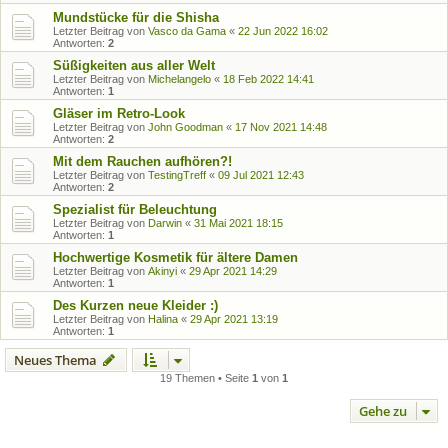
Mundstücke für die Shisha
Letzter Beitrag von
Vasco da Gama
«
22 Jun 2022 16:02
Antworten:
2
Süßigkeiten aus aller Welt
Letzter Beitrag von
Michelangelo
«
18 Feb 2022 14:41
Antworten:
1
Gläser im Retro-Look
Letzter Beitrag von
John Goodman
«
17 Nov 2021 14:48
Antworten:
2
Mit dem Rauchen aufhören?!
Letzter Beitrag von
TestingTreff
«
09 Jul 2021 12:43
Antworten:
2
Spezialist für Beleuchtung
Letzter Beitrag von
Darwin
«
31 Mai 2021 18:15
Antworten:
1
Hochwertige Kosmetik für ältere Damen
Letzter Beitrag von
Akinyi
«
29 Apr 2021 14:29
Antworten:
1
Des Kurzen neue Kleider :)
Letzter Beitrag von
Halina
«
29 Apr 2021 13:19
Antworten:
1
Neues Thema
19 Themen • Seite
1
von
1
Gehe zu