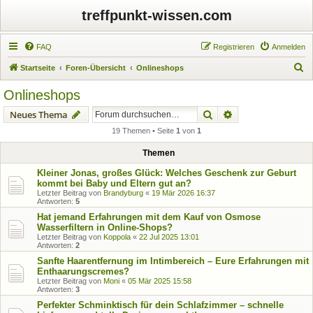
treffpunkt-wissen.com
FAQ
Registrieren
Anmelden
S
Startseite
Foren-Übersicht
Onlineshops
u
Onlineshops
c
Suche
Erweiterte Suche
Neues Thema
h
19 Themen • Seite
1
von
1
e
Themen
Kleiner Jonas, großes Glück: Welches Geschenk zur Geburt
kommt bei Baby und Eltern gut an?
Letzter Beitrag von
Brandyburg
«
19 Mär 2026 16:37
Antworten:
5
Hat jemand Erfahrungen mit dem Kauf von Osmose
Wasserfiltern in Online-Shops?
Letzter Beitrag von
Koppola
«
22 Jul 2025 13:01
Antworten:
2
Sanfte Haarentfernung im Intimbereich – Eure Erfahrungen mit
Enthaarungscremes?
Letzter Beitrag von
Moni
«
05 Mär 2025 15:58
Antworten:
3
Perfekter Schminktisch für dein Schlafzimmer – schnelle