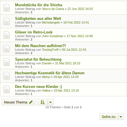
Mundstücke für die Shisha
Letzter Beitrag von
Vasco da Gama
«
22 Jun 2022 16:02
Antworten:
2
Süßigkeiten aus aller Welt
Letzter Beitrag von
Michelangelo
«
18 Feb 2022 14:41
Antworten:
1
Gläser im Retro-Look
Letzter Beitrag von
John Goodman
«
17 Nov 2021 14:48
Antworten:
2
Mit dem Rauchen aufhören?!
Letzter Beitrag von
TestingTreff
«
09 Jul 2021 12:43
Antworten:
2
Spezialist für Beleuchtung
Letzter Beitrag von
Darwin
«
31 Mai 2021 18:15
Antworten:
1
Hochwertige Kosmetik für ältere Damen
Letzter Beitrag von
Akinyi
«
29 Apr 2021 14:29
Antworten:
1
Des Kurzen neue Kleider :)
Letzter Beitrag von
Halina
«
29 Apr 2021 13:19
Antworten:
1
Neues Thema
19 Themen • Seite
1
von
1
Gehe zu