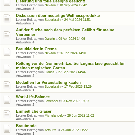
Lieferung und tolle Designs gesucht!
Letzter Beitrag von
Newton
«
10 Sep 2024 12:42
Antworten:
3
Diskussion über neuartige Wellnessprodukte
Letzter Beitrag von
Superbrain
«
24 Mai 2024 11:51
Antworten:
2
Auf der Suche nach dem perfekten Gefährt für meine
Vierbeiner
Letzter Beitrag von
Darwin
«
09 Apr 2024 14:06
Antworten:
4
Brautkleider in Creme
Letzter Beitrag von
Newton
«
26 Jan 2024 14:01
Antworten:
4
Rettung vor der Sommerhitze: Seilzugmarkise gesucht für
meinen magischen Garten
Letzter Beitrag von
Gauss
«
27 Sep 2023 14:44
Antworten:
2
Medaillen für Veranstaltung kaufen
Letzter Beitrag von
Superbrain
«
17 Feb 2023 13:29
Antworten:
1
Work-Life-Balance
Letzter Beitrag von
Lavendel
«
03 Nov 2022 19:37
Antworten:
2
Einheitliche Gläser
Letzter Beitrag von
Michelangelo
«
29 Jun 2022 11:02
Antworten:
1
Brautmode
Letzter Beitrag von
ArthurM.
«
24 Jun 2022 11:22
Antworten:
3